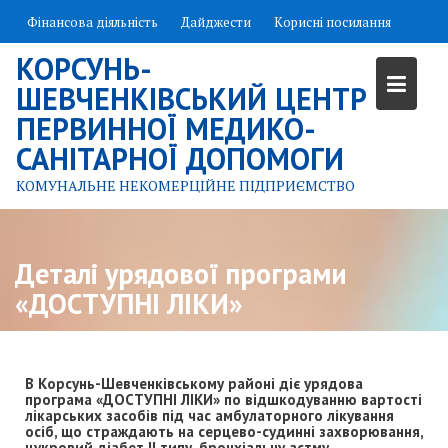
Skip
Фінансова діяльність
Дайджести
Корисні посилання
to
content
КОРСУНЬ-
ШЕВЧЕНКІВСЬКИЙ ЦЕНТР
ПЕРВИННОЇ МЕДИКО-
САНІТАРНОЇ ДОПОМОГИ
КОМУНАЛЬНЕ НЕКОМЕРЦІЙНЕ ПІДПРИЄМСТВО
Деталі урядової програми
«ДОСТУПНІ ЛІКИ»
В Корсунь-Шевченківському районі діє урядова
програма «ДОСТУПНІ ЛІКИ» по відшкодуванню вартості
лікарських засобів під час амбулаторного лікування
осіб, що страждають на серцево-судинні захворювання,
цукровий діабет ІІ типу, бронхіальну астму.