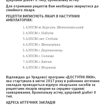
Для отримання рецептів Вам необхідно звернутися до
сімейного лікаря.
РЕЦЕПТИ ВИПИСУЮТЬ ЛІКАРІ В НАСТУПНИХ
АМБУЛАТОРІЯХ:
АЗПСМ м. Корсунь-Шевченківський
АЗПСМ с. Набутів
АЗПСМ смт. Стеблів
АЗПСМ с. Шендерівка
АЗПСМ с. Деренковець
АЗПСМ с. Селище
АЗПСМ с. Квітки
АЗПСМ с. Моринці
Відповідно до Урядової програми «ДОСТУПНІ ЛІКИ»,
яка стартувала в квітні 2017 року в районних аптечних
закладах проводиться відпуск лікарських засобів за
рецептами лікарів хворим на серцево-судинні
захворювання, бронхіальну астму, цукровий діабет ІІ
тип.
АДРЕСА АПТЕЧНИХ ЗАКЛАДІВ